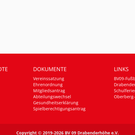
OTE
DOKUMENTE
LINKS
Vereinssatzung
BV09-Fußb
Ehrenordnung
Drabende
Mitgliedsantrag
Schulferie
Abteilungswechsel
Oberberg-
Gesundheitserklärung
Spielberechtigungsantrag
Copyright © 2019-2026 BV 09 Drabenderhöhe e.V.