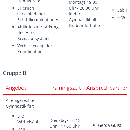
Handgeräte
Montags 19.00
Erlernen
Uhr - 20.00 Uhr
Sabin
verschiedener
In der
02262 
Schrittkombinationen
Gymnastikhalle
Drabenderhöhe
Abläufe zur Stärkung
des Herz-
Kreislaufsystems
Verbesserung der
Koordination
Gruppe B
Angebot
Trainingszeit
Ansprechpartner
Altersgerechte
Gymnastik für:
Die
Dienstags 16.15
Wirbelsäule
Gerda Guist
Uhr - 17.00 Uhr
Den