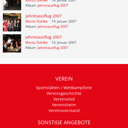
Moritz Dahlke
14. Januar 2007
Album
Jahresausflug 2007
Jahresausflug 2007
Moritz Dahlke
14. Januar 2007
Album
Jahresausflug 2007
Jahresausflug 2007
Moritz Dahlke
14. Januar 2007
Album
Jahresausflug 2007
VEREIN
Sportstätten / Wettkampforte
Vereinsgeschichte
Vereinslied
Vereinsheim
Vereinsvorstand
SONSTIGE ANGEBOTE