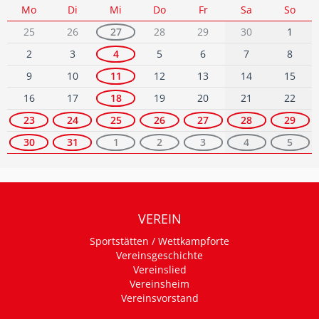
Mo
Di
Mi
Do
Fr
Sa
So
25
26
27
28
29
30
1
2
3
4
5
6
7
8
9
10
11
12
13
14
15
16
17
18
19
20
21
22
23
24
25
26
27
28
29
30
31
1
2
3
4
5
VEREIN
Sportstätten / Wettkampforte
Vereinsgeschichte
Vereinslied
Vereinsheim
Vereinsvorstand