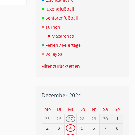
Jugendfußball
Seniorenfußball
Turnen
Macarenas
Ferien / Feiertage
Volleyball
Filter zurücksetzen
Dezember 2024
Mo
Di
Mi
Do
Fr
Sa
So
25
26
27
28
29
30
1
2
3
4
5
6
7
8