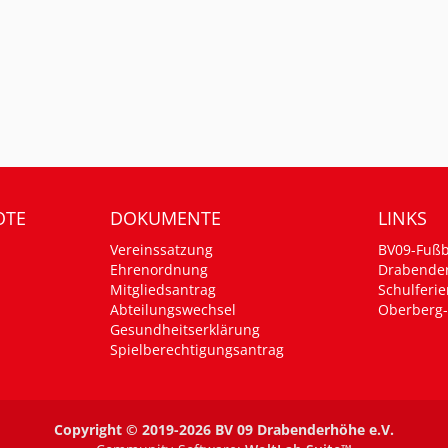
OTE
DOKUMENTE
LINKS
Vereinssatzung
BV09-Fußb
Ehrenordnung
Drabende
Mitgliedsantrag
Schulferie
Abteilungswechsel
Oberberg-
Gesundheitserklärung
Spielberechtigungsantrag
Copyright © 2019-2026 BV 09 Drabenderhöhe e.V.