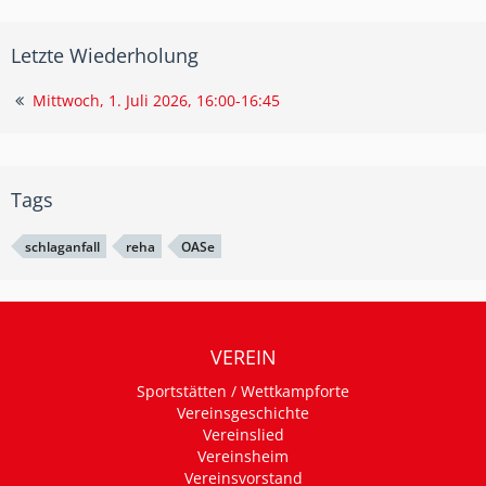
Letzte Wiederholung
Mittwoch, 1. Juli 2026, 16:00-16:45
Tags
schlaganfall
reha
OASe
VEREIN
Sportstätten / Wettkampforte
Vereinsgeschichte
Vereinslied
Vereinsheim
Vereinsvorstand