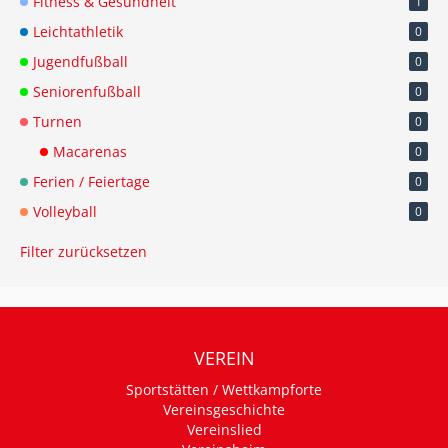
Fitness & Gesundheit
1
Leichtathletik
0
Jugendfußball
0
Seniorenfußball
0
Turnen
0
Macarenas
0
Ferien / Feiertage
0
Volleyball
0
Filter zurücksetzen
VEREIN
Sportstätten / Wettkampforte
Vereinsgeschichte
Vereinslied