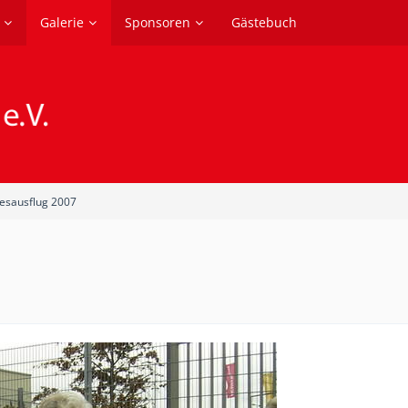
Galerie
Sponsoren
Gästebuch
resausflug 2007