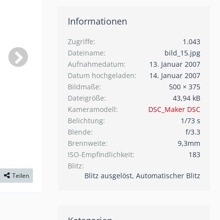
Informationen
Zugriffe
1.043
Dateiname
bild_15.jpg
Aufnahmedatum
13. Januar 2007
Datum hochgeladen
14. Januar 2007
Bildmaße
500 × 375
Dateigröße
43,94 kB
Kameramodell
DSC_Maker DSC
Belichtung
1/73 s
Blende
f/3.3
Brennweite
9,3mm
ISO-Empfindlichkeit
183
Blitz
Blitz ausgelöst, Automatischer Blitz
Teilen