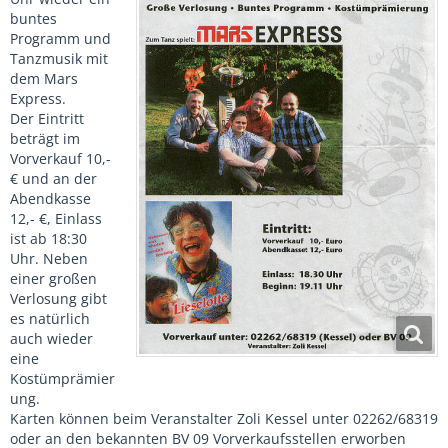
buntes
Programm und
Tanzmusik mit
dem Mars
Express.
Der Eintritt
beträgt im
Vorverkauf 10,-
€ und an der
Abendkasse
12,- €, Einlass
ist ab 18:30
Uhr. Neben
einer großen
Verlosung gibt
es natürlich
auch wieder
eine
Kostümprämier
ung.
Karten können beim Veranstalter Zoli Kessel unter 02262/68319
oder an den bekannten BV 09 Vorverkaufsstellen erworben