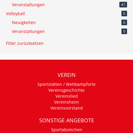
Veranstaltungen
41
Volleyball
0
Neuigkeiten
0
Veranstaltungen
0
Filter zurücksetzen
VEREIN
Sportstätten / Wettkampforte
Vereinsgeschichte
Vereinslied
Vereinsheim
Vereinsvorstand
SONSTIGE ANGEBOTE
Sportabzeichen