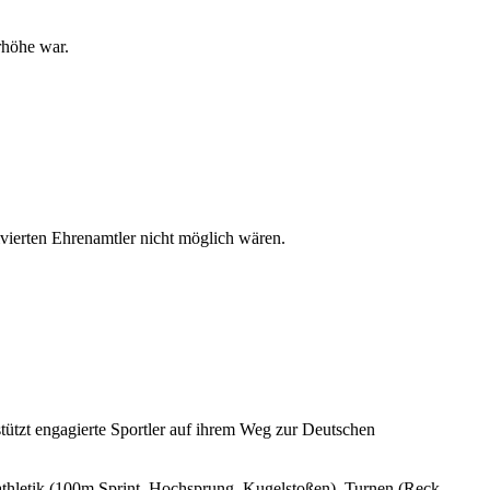
rhöhe war.
vierten Ehrenamtler nicht möglich wären.
stützt engagierte Sportler auf ihrem Weg zur Deutschen
athletik (100m Sprint, Hochsprung, Kugelstoßen), Turnen (Reck,