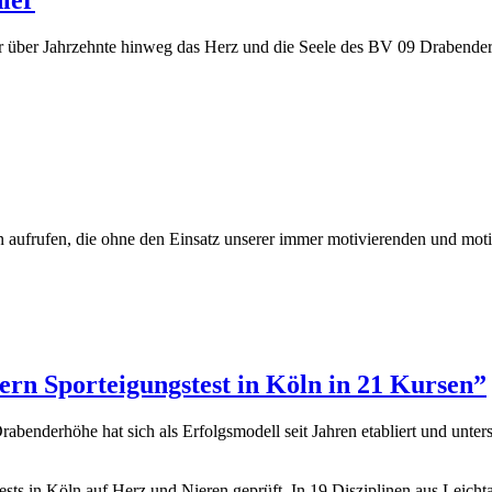
ler
r über Jahrzehnte hinweg das Herz und die Seele des BV 09 Drabende
 aufrufen, die ohne den Einsatz unserer immer motivierenden und moti
rn Sporteigungstest in Köln in 21 Kursen”
abenderhöhe hat sich als Erfolgsmodell seit Jahren etabliert und unter
sts in Köln auf Herz und Nieren geprüft. In 19 Disziplinen aus Leicht