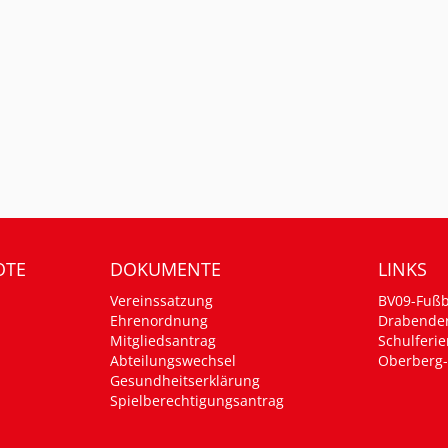
OTE
DOKUMENTE
LINKS
Vereinssatzung
BV09-Fußb
Ehrenordnung
Drabende
Mitgliedsantrag
Schulferie
Abteilungswechsel
Oberberg-
Gesundheitserklärung
Spielberechtigungsantrag