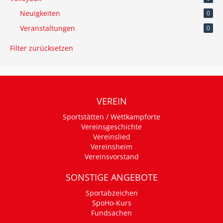
Neuigkeiten
0
Veranstaltungen
0
Filter zurücksetzen
VEREIN
Sportstätten / Wettkampforte
Vereinsgeschichte
Vereinslied
Vereinsheim
Vereinsvorstand
SONSTIGE ANGEBOTE
Sportabzeichen
SpoHo-Kurs
Fundsachen