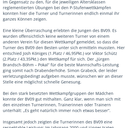
Im Gegensatz zu den, für die jeweiligen Altersklassen
reglementierten Übungen bei den P-Stufenwettkämpfen
konnten hier die Turner und Turnerinnen endlich einmal ihr
ganzes Können zeigen.
Eine kleine Überraschung erlebten die Jungen des BV09. Es
wurden offensichtlich keine weiteren Turner von einem
anderen Verein für diesen Wettkampf gemeldet, so dass die
Turner des BV09 den Besten unter sich ermitteln mussten. Hier
entschied Josh Königes (1.Platz / 46,95Pkt.) vor Viktor Schütz
(2.Platz / 43,35Pkt.) den Wettkampf für sich. Der „Jürgen
Brandsch-Böhm – Pokal“ für die beste Mannschafts-Leistung
ging somit nach Drabenderhöhe. Simon Grabeck, der leider
verletzungsbedingt aufgeben musste, wünschen wir an dieser
Stelle eine möglichst schnelle Genesung.
Bei den stark besetzten Wettkampfgruppen der Mädchen
konnte der BV09 gut mithalten. Ganz klar, wenn man sich mit
den einzelnen Turnerinnen, Trainerinnen oder Trainern
unterhält: „Es geht natürlich immer noch etwas besser“.
Insgesamt jedoch zeigten die Turnerinnen des BV09 eine
respektable Leistung: Im Jahrgang 2000 und jünger traten