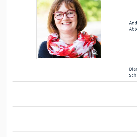
Add
Abt
Dia
Sch