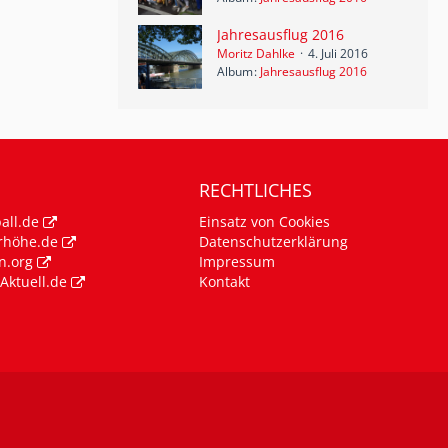
Jahresausflug 2016
Moritz Dahlke
4. Juli 2016
Album
Jahresausflug 2016
RECHTLICHES
all.de
Einsatz von Cookies
rhöhe.de
Datenschutzerklärung
n.org
Impressum
Aktuell.de
Kontakt