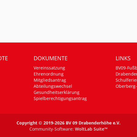
OTE
DOKUMENTE
LINKS
Vereinssatzung
BV09-Fußb
Ehrenordnung
Drabende
Mitgliedsantrag
Schulferie
Abteilungswechsel
Oberberg-
Gesundheitserklärung
Spielberechtigungsantrag
Copyright © 2019-2026 BV 09 Drabenderhöhe e.V.
Community-Software:
WoltLab Suite™