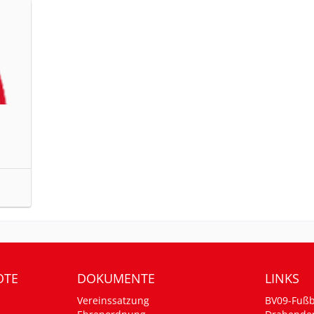
OTE
DOKUMENTE
LINKS
Vereinssatzung
BV09-Fußb