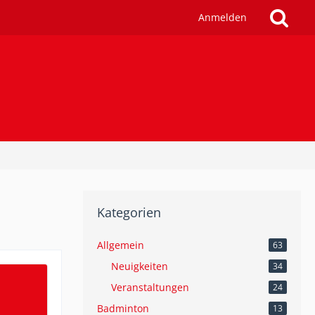
Anmelden
Kategorien
Allgemein
63
Neuigkeiten
34
Veranstaltungen
24
Badminton
13