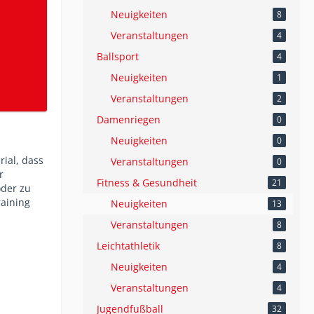
Neuigkeiten
8
Veranstaltungen
4
Ballsport
4
Neuigkeiten
1
Veranstaltungen
2
Damenriegen
0
Neuigkeiten
0
ial, dass
Veranstaltungen
0
r
Fitness & Gesundheit
21
der zu
raining
Neuigkeiten
13
Veranstaltungen
8
Leichtathletik
8
Neuigkeiten
4
Veranstaltungen
4
Jugendfußball
32