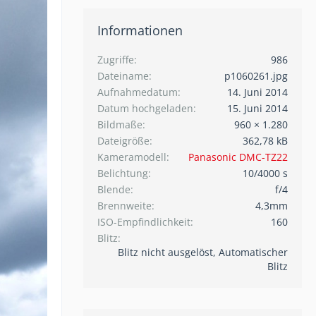
Informationen
Zugriffe
986
Dateiname
p1060261.jpg
Aufnahmedatum
14. Juni 2014
Datum hochgeladen
15. Juni 2014
Bildmaße
960 × 1.280
Dateigröße
362,78 kB
Kameramodell
Panasonic DMC-TZ22
Belichtung
10/4000 s
Blende
f/4
Brennweite
4,3mm
ISO-Empfindlichkeit
160
Blitz
Blitz nicht ausgelöst, Automatischer
Blitz