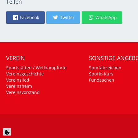
Teilen
Facebook
Twitter
WhatsApp
VEREIN
SONSTIGE ANGEB
Sportstätten / Wettkampforte
Sportabzeichen
Vereinsgeschichte
SpoHo-Kurs
Vereinslied
Fundsachen
Vereinsheim
Vereinsvorstand