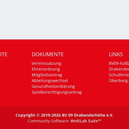
OTE
DOKUMENTE
LINKS
Vereinssatzung
BV09-Fußb
Ehrenordnung
Drabende
Mitgliedsantrag
Schulferie
Abteilungswechsel
Oberberg-
Gesundheitserklärung
Spielberechtigungsantrag
Copyright © 2019-2026 BV 09 Drabenderhöhe e.V.
Community-Software:
WoltLab Suite™