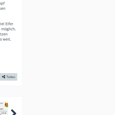
mpf
esen
el Eifer
 möglich,
etzen
o weit,
Teilen