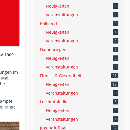
Neuigkeiten
8
Veranstaltungen
4
Ballsport
4
Neuigkeiten
1
Veranstaltungen
2
Damenriegen
0
BV 1909
Neuigkeiten
0
Veranstaltungen
0
Jungen im
Fitness & Gesundheit
21
 Mal,
öhe
Neuigkeiten
13
Veranstaltungen
8
tkämpfe
Leichtathletik
8
n, Ringe
Neuigkeiten
4
Veranstaltungen
4
Jugendfußball
32