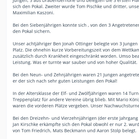
Jungen, 3 aus Drabenderhöhe und belegten die 3 ersten Plät
sich den Pokal. Zweiter wurde Tom Pischke und dritter, unse
Maximilian Kaszoni.
Bei den Siebenjährigen konnte sich , von den 3 Angetretene
den Pokal sichern.
Unser achtjähriger Ben Jonah Ottinger belegte von 3 Jungen 
Platz. Die ohnehin kurze Vorbereitungszeit von dem Wettka
zusätzlich durch Krankheit eingeschränkt worden. Umso bea
Leistung. Was er turnte war sauber und von hoher Qualität.
Bei den Neun- und Zehnjährigen waren 21 Jungen angetreten.
er der sich nach sehr guten Leistungen den Pokal!
In der Altersklasse der Elf- und Zwölfjährigen waren 14 Turn
Treppenplatz für andere Vereine übrig blieb. Mit Mario Köni
waren die vorderen Plätze vergeben. Unser Nachwuchsturner F
Bei den Dreizehn- und Vierzehnjährigen (der erste Jahrgang 
Jan Kirschke erkämpfte sich den Pokal obwohl er nur 2. wur
von Tom Friedrich, Mats Beckmann und Aaron Stolp belegt.