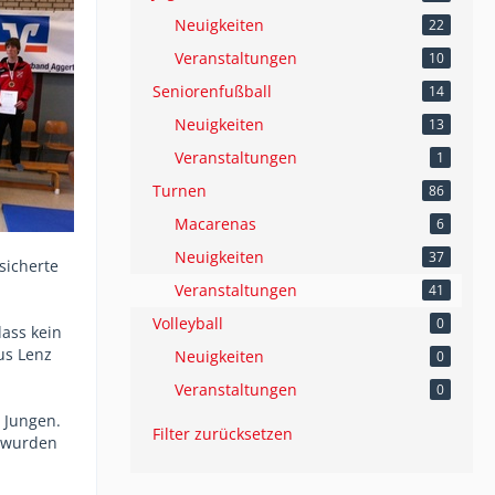
Neuigkeiten
22
Veranstaltungen
10
Seniorenfußball
14
Neuigkeiten
13
Veranstaltungen
1
Turnen
86
Macarenas
6
Neuigkeiten
37
sicherte
Veranstaltungen
41
Volleyball
0
dass kein
us Lenz
Neuigkeiten
0
Veranstaltungen
0
8 Jungen.
Filter zurücksetzen
e wurden