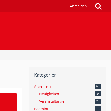
Anmelden
Kategorien
Allgemein
63
Neuigkeiten
34
Veranstaltungen
24
Badminton
13