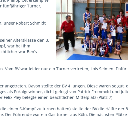
ze: Philipp Ott erkämpfte
r fünfjähriger Turner,
n, unser Robert Schmidt
seiner Altersklasse den 3.
mpf, war bei ihm
chtlicher war Ben’s
 Vom BV war leider nur ein Turner vertreten, Lois Seimen. Dafür 
er angetreten. Davon stellte der BV 4 Jungen. Diese waren so gut, 
ges als Pokalgewinner, dicht gefolgt von Patrick Frommold und Juli
elix Pley belegte einen beachtlichen Mittelplatz (Platz 7)
die einen 6-Kampf zu turnen hatten) stellte der BV die Hälfte der 
de. Der Führende war ein Gastturner aus Köln. Die nächsten Plätz