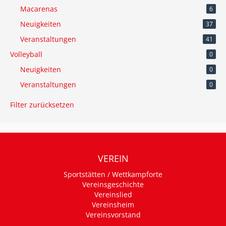
Macarenas
6
Neuigkeiten
37
Veranstaltungen
41
Volleyball
0
Neuigkeiten
0
Veranstaltungen
0
Filter zurücksetzen
VEREIN
Sportstätten / Wettkampforte
Vereinsgeschichte
Vereinslied
Vereinsheim
Vereinsvorstand