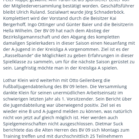
der Mitgliederversammlung bestätigt worden. Geschäftsführer
bleibt Ulrich Ruland. Sozialwart wurde Jörg Schnaderböck.
Komplettiert wird der Vorstand durch die Beisitzer Kai
Bergerhoff, Ingo Ottinger und Günter Baier und die Beisitzerin
Hella Wilhelm. Der BV 09 hat nach dem Abstieg der
Bezirksligamannschaft und den Abgang des kompletten
damaligen Spielerkaders in dieser Saison einen Neuanfang mit
der A-Jugend in der Kreisliga A vorgenommen. Ziel ist es der
„Rasselbande“ die Möglichkeit zu geben Erfahrungen in dieser
Spielklasse zu sammeln, um für die nächste Saison gerüstet zu
sein. Langfristig möchte man in der Kreisliga A spielen.
Lothar Klein wird weiterhin mit Otto Geilenberg die
Fußballjugendabteilung des BV 09 leiten. Die Versammlung
dankte Klein für seinen unermüdlichen Arbeitseinsatz im
schwierigen letzten Jahr als 1. Vorsitzender. Sein Bericht über
die Jugendabteilung war überwiegend positiv. Ziel sei es
wieder eine B und A-Jugend melden zu können, was natürlich
nicht von jetzt auf gleich möglich ist. Hier werden auch
Spielgemeinschaften nicht ausgeschlossen. Dietmar Suck
berichtete das die Alten Herren des BV 09 sich Montags zum
Training treffen und mit durchschnittlich 25 Teilnehmern