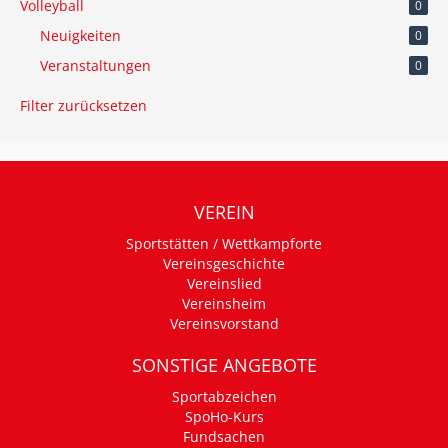
Volleyball
0
Neuigkeiten
0
Veranstaltungen
0
Filter zurücksetzen
VEREIN
Sportstätten / Wettkampforte
Vereinsgeschichte
Vereinslied
Vereinsheim
Vereinsvorstand
SONSTIGE ANGEBOTE
Sportabzeichen
SpoHo-Kurs
Fundsachen