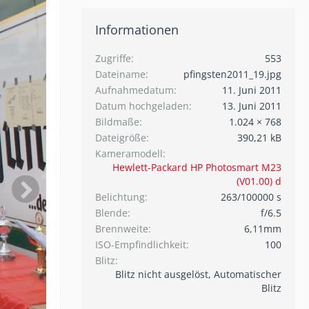
Informationen
Zugriffe
553
Dateiname
pfingsten2011_19.jpg
Aufnahmedatum
11. Juni 2011
Datum hochgeladen
13. Juni 2011
Bildmaße
1.024 × 768
Dateigröße
390,21 kB
Kameramodell
Hewlett-Packard HP Photosmart M23
(V01.00) d
Belichtung
263/100000 s
Blende
f/6.5
Brennweite
6,11mm
ISO-Empfindlichkeit
100
Blitz
Blitz nicht ausgelöst, Automatischer
Blitz