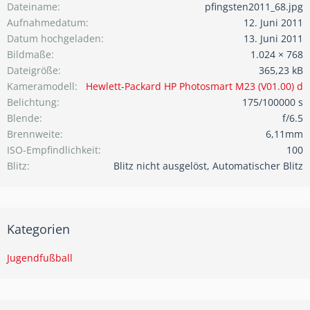
Dateiname
pfingsten2011_68.jpg
Aufnahmedatum
12. Juni 2011
Datum hochgeladen
13. Juni 2011
Bildmaße
1.024 × 768
Dateigröße
365,23 kB
Kameramodell
Hewlett-Packard HP Photosmart M23 (V01.00) d
Belichtung
175/100000 s
Blende
f/6.5
Brennweite
6,11mm
ISO-Empfindlichkeit
100
Blitz
Blitz nicht ausgelöst, Automatischer Blitz
Kategorien
Jugendfußball