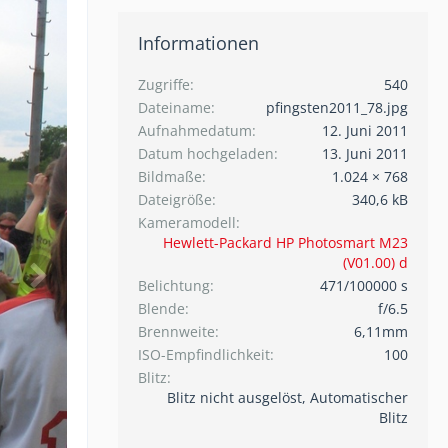
Informationen
Zugriffe
540
Dateiname
pfingsten2011_78.jpg
Aufnahmedatum
12. Juni 2011
Datum hochgeladen
13. Juni 2011
Bildmaße
1.024 × 768
Dateigröße
340,6 kB
Kameramodell
Hewlett-Packard HP Photosmart M23
(V01.00) d
Belichtung
471/100000 s
Blende
f/6.5
Brennweite
6,11mm
ISO-Empfindlichkeit
100
Blitz
Blitz nicht ausgelöst, Automatischer
Blitz