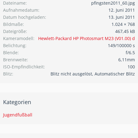
Dateiname
pfingsten2011_60.jpg
Aufnahmedatum
12. Juni 2011
Datum hochgeladen
13. Juni 2011
Bildmaße
1.024 × 768
Dateigröße
467,45 kB
Kameramodell
Hewlett-Packard HP Photosmart M23 (V01.00) d
Belichtung
149/100000 s
Blende
f/6.5
Brennweite
6,11mm
ISO-Empfindlichkeit
100
Blitz
Blitz nicht ausgelöst, Automatischer Blitz
Kategorien
Jugendfußball