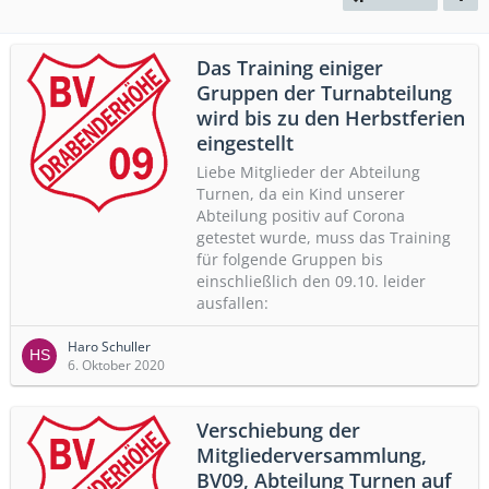
Das Training einiger
Gruppen der Turnabteilung
wird bis zu den Herbstferien
Einladung zur
eingestellt
Mitgliederversammlung 202​6
Liebe Mitglieder der Abteilung
23. März 2026
519
Turnen, da ein Kind unserer
Abteilung positiv auf Corona
getestet wurde, muss das Training
für folgende Gruppen bis
einschließlich den 09.10. leider
ausfallen:
Haro Schuller
Nachruf - Der BV 09 trauert um
6. Oktober 2020
Rolf Klocke
23. März 2026
487
Verschiebung der
Mitgliederversammlung,
BV09, Abteilung Turnen auf